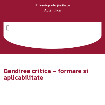
În perioada 3 august - 7 august 2026,
learningcenter@unibuc.ro
platforma Centrului de Învățare UB,
Autentifica
intră în mentenanță. Aveți timp până
la această dată să vă descărcați
cerfificatele de participare. Începând
Am inteles!
cu data de 8 august certificatele
numai sunt disponibile. Pentru orice
problemă, ne puteți contacta la
adresa de email
learningcenter@unibuc.ro
.
Gandirea critica – formare si
aplicabilitate