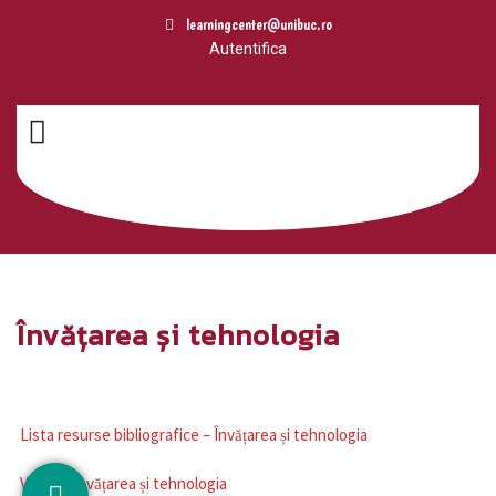
Atelierele s-au încheiat, ne vom relua
learningcenter@unibuc.ro
activitatea cu noi ateliere în curând.
Autentifica
Pentru orice problemă, ne puteți
Am inteles!
contacta la adresa de email
learningcenter@unibuc.ro
.
Învățarea și tehnologia
Lista resurse bibliografice – Învățarea și tehnologia
Video – Învățarea și tehnologia